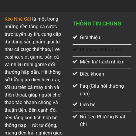
Kèo Nhà Cái
là một trong
THÔNG TIN CHUNG
những nền tảng cá cược
trực tuyến uy tín, cung cấp
Giới thiệu
đa dạng sản phẩm giải trí
như cá cược thể thao, live
Chính sách bảo mật
casino, slot game, bắn cá
Miễn trừ trách nhiệm
và nhiều mini game đổi
thưởng hấp dẫn. Hệ thống
Điều khoản
sở hữu giao diện hiện đại,
Faq (Câu hỏi thường
tối ưu trên cả máy tính và
gặp)
điện thoại, giúp người chơi
thao tác nhanh chóng và
Liên hệ
thuận tiện. Bên cạnh đó,
Nữ Ceo Phương Nhật
nền tảng còn tích hợp hệ
Chi
thống nạp – rút tự động,
mang đến trải nghiệm giao