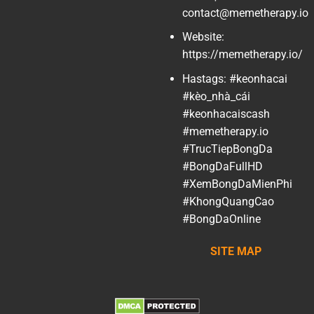
contact@memetherapy.io
Website:
https://memetherapy.io/
Hastags: #keonhacai
#kèo_nhà_cái
#keonhacaiscash
#memetherapy.io
#TrucTiepBongDa
#BongDaFullHD
#XemBongDaMienPhi
#KhongQuangCao
#BongDaOnline
SITE MAP