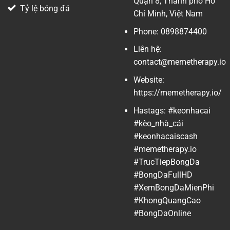
Quận 8, Thành phố Hồ
Tỷ lệ bóng đá
Chí Minh, Việt Nam
Phone: 0898874400
Liên hệ:
contact@memetherapy.io
Website:
https://memetherapy.io/
Hastags: #keonhacai
#kèo_nhà_cái
#keonhacaiscash
#memetherapy.io
#TrucTiepBongDa
#BongDaFullHD
#XemBongDaMienPhi
#KhongQuangCao
#BongDaOnline