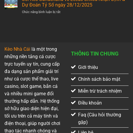
Galatasaray
Nhận
Dự Đoán Tỷ Số ngày 28/12/2025
ngày
vs
Định
27/12/2025
Chức năng bình luận bị tắt
ở
Atlético
&
Soi
de
Dự
Kèo
Madrid
Đoán
Sunderland
Nhận
Tỷ
vs
Định
Số
Leeds
&
ngày
United
Dự
27/12/2025
Nhận
Kèo Nhà Cái
là một trong
Đoán
Định
THÔNG TIN CHUNG
Tỷ
những nền tảng cá cược
&
Số
Dự
trực tuyến uy tín, cung cấp
ngày
Giới thiệu
Đoán
22/1/2026
đa dạng sản phẩm giải trí
Tỷ
Số
như cá cược thể thao, live
Chính sách bảo mật
ngày
casino, slot game, bắn cá
28/12/2025
Miễn trừ trách nhiệm
và nhiều mini game đổi
thưởng hấp dẫn. Hệ thống
Điều khoản
sở hữu giao diện hiện đại,
Faq (Câu hỏi thường
tối ưu trên cả máy tính và
gặp)
điện thoại, giúp người chơi
thao tác nhanh chóng và
Liên hệ