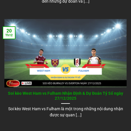
đến những dự đoán và [...]
20
Th12
Soi kèo West Ham vs Fulham Nhận Định & Dự Đoán Tỷ Số ngày
27/12/2025
Soi kèo West Ham vs Fulham là một trong những nội dung nhận
được sự quan [...]