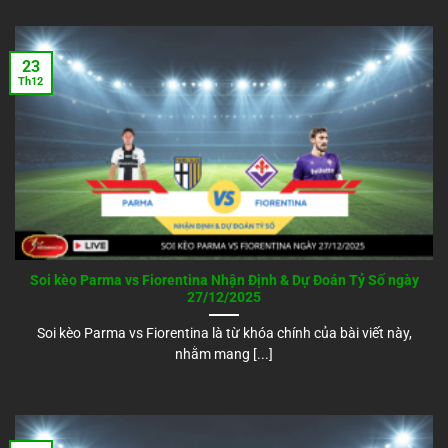
23
Th12
Soi kèo Parma vs Fiorentina Nhận Định & Dự Đoán Tỷ Số ngày
27/12/2025
Soi kèo Parma vs Fiorentina là từ khóa chính của bài viết này,
nhằm mang [...]