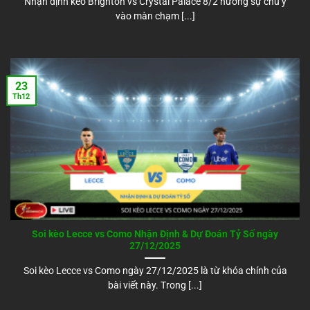
Nhận định kèo Brighton vs Crystal Palace 8/2 hướng sự chú ý
vào màn chạm [...]
23
Th12
Soi kèo Lecce vs Como Nhận Định & Dự Đoán Tỷ Số ngày
27/12/2025
Soi kèo Lecce vs Como ngày 27/12/2025 là từ khóa chính của
bài viết này. Trong [...]