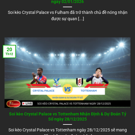
ngày 02/01/2026
Soi kèo Crystal Palace vs Fulham đã trở thành chủ đề nóng nhận
được sự quan [...]
20
Th12
Soi kèo Crystal Palace vs Tottenham Nhận Định & Dự Đoán Tỷ
Số ngày 28/12/2025
Soi kèo Crystal Palace vs Tottenham ngày 28/12/2025 sẽ mang