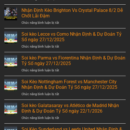
Thuật
Soi
Lại
Kèo
Nhận Định Kèo Brighton Vs Crystal Palace 8/2 Dễ
MU
Chelsea
–
Chốt Lãi Đậm
Vs
Tiết
Chức năng bình luận bị tắt
ở
LeedsLeeds
Lộ
Nhận
11/2
Sự
Định
Soi kèo Lecce vs Como Nhận Định & Dự Đoán Tỷ
Siêu
Thật
Kèo
Chuẩn
Số ngày 27/12/2025
Phía
Brighton
Từ
Sau
Chức năng bình luận bị tắt
ở
Vs
Chuyên
Soi
Crystal
Gia
kèo
Soi kèo Parma vs Fiorentina Nhận Định & Dự Đoán
Palace
Lecce
8/2
Tỷ Số ngày 27/12/2025
vs
Dễ
Chức năng bình luận bị tắt
ở
Como
Chốt
Soi
Nhận
Lãi
kèo
Soi Kèo Nottingham Forest vs Manchester City
Định
Đậm
Parma
&
Nhận Định & Dự Đoán Tỷ Số ngày 27/12/2025
vs
Dự
Chức năng bình luận bị tắt
ở
Fiorentina
Đoán
Soi
Nhận
Tỷ
Kèo
Soi kèo Galatasaray vs Atlético de Madrid Nhận
Định
Số
Nottingham
&
Định & Dự Đoán Tỷ Số ngày 22/1/2026
ngày
Forest
Dự
27/12/2025
Chức năng bình luận bị tắt
ở
vs
Đoán
Soi
Manchester
Tỷ
kèo
Soi Kèo Sunderland vs Leeds United Nhận Định &
City
Số