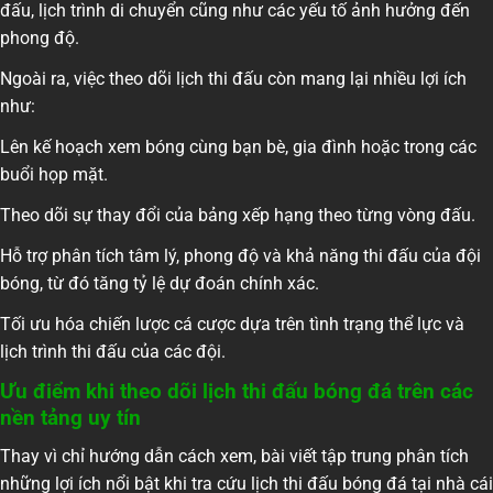
đấu, lịch trình di chuyển cũng như các yếu tố ảnh hưởng đến
phong độ.
Ngoài ra, việc theo dõi lịch thi đấu còn mang lại nhiều lợi ích
như:
Lên kế hoạch xem bóng cùng bạn bè, gia đình hoặc trong các
buổi họp mặt.
Theo dõi sự thay đổi của bảng xếp hạng theo từng vòng đấu.
Hỗ trợ phân tích tâm lý, phong độ và khả năng thi đấu của đội
bóng, từ đó tăng tỷ lệ dự đoán chính xác.
Tối ưu hóa chiến lược cá cược dựa trên tình trạng thể lực và
lịch trình thi đấu của các đội.
Ưu điểm khi theo dõi lịch thi đấu bóng đá trên các
nền tảng uy tín
Thay vì chỉ hướng dẫn cách xem, bài viết tập trung phân tích
những lợi ích nổi bật khi tra cứu lịch thi đấu bóng đá tại nhà cái