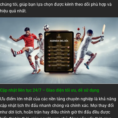
chúng tôi, giúp bạn lựa chọn được kênh theo dõi phù hợp và
hiệu quả nhất.
Cập nhật liên tục 24/7 – Giao diện tối ưu, dễ sử dụng
Ưu điểm lớn nhất của các nền tảng chuyên nghiệp là khả năng
cập nhật lịch thi đấu nhanh chóng và chính xác. Mọi thay đổi
như dời lịch, hoãn trận hay điều chỉnh giờ thi đấu đều được