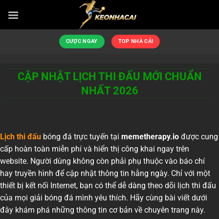
Bỏ
qua
nội
dung
CƯỢC NGAY
TOP NHÀ CÁI
CẬP NHẬT LỊCH THI ĐẤU MỚI CHUẨN
NHẤT 2026
Lịch thi đấu
bóng đá trực tuyến tại
memetherapy.io
được cung
cấp hoàn toàn miễn phí và hiển thị công khai ngay trên
website. Người dùng không còn phải phụ thuộc vào báo chí
hay truyền hình để cập nhật thông tin hằng ngày. Chỉ với một
thiết bị kết nối Internet, bạn có thể dễ dàng theo dõi lịch thi đấu
của mọi giải bóng đá mình yêu thích. Hãy cùng bài viết dưới
đây khám phá những thông tin cơ bản về chuyên trang này.